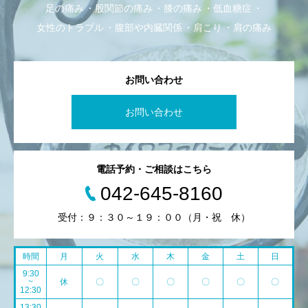
足の痛み
股関節の痛み
膝の痛み
低血糖症
女性のトラブル
腹部や内臓関係
肩こり
肩の痛み
お問い合わせ
お問い合わせ
電話予約・ご相談はこちら
042-645-8160
受付：９：３０～１９：００（月・祝 休）
時間
月
火
水
木
金
土
日
9:30
~
休
〇
〇
〇
〇
〇
〇
12:30
13:30