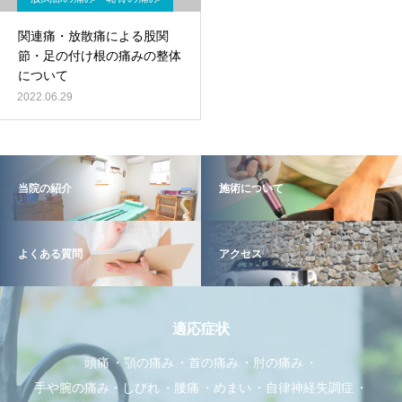
関連痛・放散痛による股関
節・足の付け根の痛みの整体
について
2022.06.29
当院の紹介
施術について
よくある質問
アクセス
適応症状
頭痛
顎の痛み
首の痛み
肘の痛み
手や腕の痛み・しびれ
腰痛
めまい
自律神経失調症