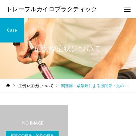
トレーフルカイロプラクティック
Case
症例や症状について
頭痛
顎の痛
足の痛み
膝の痛み
症例や症状について
関連痛・放散痛による股関節・足の付け根の痛みの整体
足底筋膜炎・足底腱膜炎の
鵞足炎の整体について
整体について
手や腕の痛み・しびれ
腰痛
股関節の痛み・恥骨の痛み