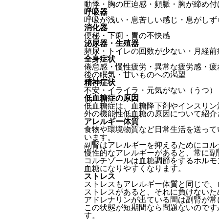
動悸・胸の圧迫感・頻脈・胸が締め付
呼吸器
呼吸が浅い・息苦しい感じ・息がしず
消化器
便秘・下痢・胃の不快感
泌尿器・生殖器
頻尿・トイレの回数が少ない・月経前
全身症状
倦怠感・慢性疲労・異常な疲労感・疲
後の眠気・甘いものへの渇望
精神症状
不安・イライラ・元気がない（うつ）
低血糖症の原因
低血糖症は、血糖降下剤やインスリン
外の機能性低血糖の原因について紹介
アレルギー体質
食物や環境物質など日常生活を送って
います。
副腎はアレルギーを抑えるためにコル
慢性的なアレルギーがあると、常に副
コルチゾールは血糖調節をするホルモ
血糖になりやすくなります。
ストレス
ストレスもアレルギー体質と同じで、
ストレスがあると、それに負けないた
アドレナリンが出ている間は副腎が常
この状態が短期間なら問題ないのです
す。