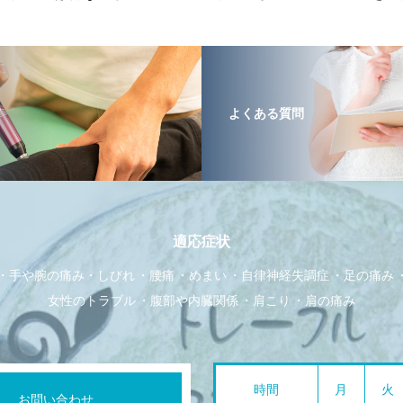
て
よくある質問
適応症状
手や腕の痛み・しびれ
腰痛
めまい
自律神経失調症
足の痛み
女性のトラブル
腹部や内臓関係
肩こり
肩の痛み
時間
月
火
お問い合わせ