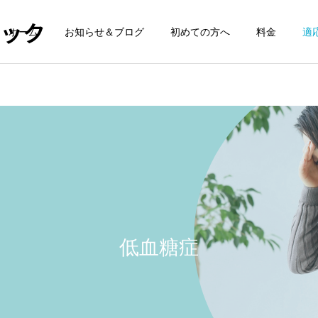
ィック
ホーム
お知らせ＆ブログ
初めての方へ
料金
適
顎の痛み
首の痛み
膝の痛み
膝の痛み
鵞足炎の整体について
腸脛靭帯炎の整体について
低血糖症
腰痛
めまい