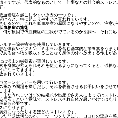
様々ですが、代表的なものとして、仕事などの社会的ストレス
す。
低血糖症を起こしやすい原因の一つです。
続けると、特に起こりやすいと言われています。
させるので、これも低血糖症の原因になりやすいので、注意が
低血糖症の施術
、何が原因で低血糖症の症状がでているのかを調べ、それに応
レルギー除去療法を使用していきます。
敏な体質やビタミン、ミネラルを含む基本的な栄養素をうまく
である食べ物を吸収することなく身体の外へ放出する作用があ
には沢山の栄養素が関係しています。
素を身体が蓄えられそれを使えるようになってくると、砂糖な
うになってきます。
放されていきます。
パターンセラピーを用いて行います。
の歪みの問題を探しだし、それを改善させるお手伝いをさせて
します。
、またうれしいはずの結婚式や出産でさえ人によってはストレ
る反応」という意味で、ストレスそれ自体が悪いわけではあり
張感も必要です。
スになります。
病気になったりするほどのストレスです。
った問題は何なのか、一つ一つクリアにし、ココロの歪みを整