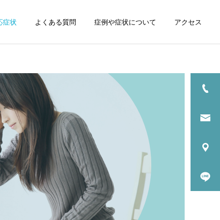
応症状
よくある質問
症例や症状について
アクセス
詳細を見る
肘の痛み
膝の痛み
オスグット病（オスグット
－シュラッター）の整体に
自律神経失調症
ついて