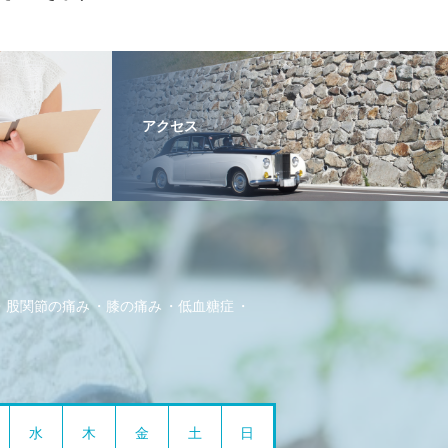
アクセス
股関節の痛み
膝の痛み
低血糖症
水
木
金
土
日