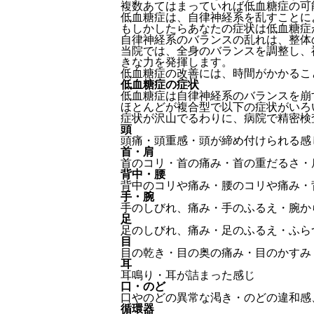
複数あてはまっていれば低血糖症の可
低血糖症は、自律神経系を乱すことに
もしかしたらあなたの症状は低血糖症
自律神経系のバランスの乱れは、
整体
当院では、
全身のバランスを調整し、
きな力を発揮します。
低血糖症の改善には、時間がかかるこ
低血糖症の症状
低血糖症は自律神経系のバランスを崩
ほとんどが複合型で以下の症状がいろ
症状が沢山でるわりに、病院で精密検
頭
頭痛・頭重感・頭が締め付けられる感
首・肩
首のコリ・首の痛み・首の重だるさ・
背中・腰
背中のコリや痛み・腰のコリや痛み・
手・腕
手のしびれ、痛み・手のふるえ・腕か
足
足のしびれ、痛み・足のふるえ・ふら
目
目の乾き・目の奥の痛み・目のかすみ
耳
耳鳴り・耳が詰まった感じ
口・のど
口やのどの異常な渇き・のどの違和感
循環器