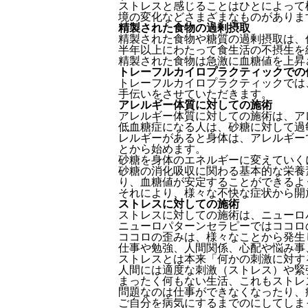
ストレスと感じることはひとによって
境の変化などさまざまなものがありま
精製された食物の過剰摂取
精製された食物や糖質の過剰摂取は、
半年以上にわたって食生活の不摂生を
精製された食物は急激に血糖値を上昇
トレーフルカイロプラクティックでの
トレーフルカイロプラクティックでは
手伝いをさせていただきます。
アレルギー体質に対しての施術
アレルギー体質に対しての施術は、ア
低血糖症になる人は、砂糖に対して過
レルギーがあると身体は、アレルギー
とから始めます。
砂糖を身体のエネルギーに変えていく
砂糖の消化吸収に関わる基本的な栄養
り、血糖値が安定することができるよ
それにより、様々な不快な症状から開
ストレスに対しての施術
ストレスに対しての施術は、ニューロ
ニューロパターンセラピーではココロ
ココロの歪みは、様々なことから発生
仕事や勉強、人間関係、心配や悩み事
ストレスとは本来「何かの刺激に対す
人間には適度な刺激（ストレス）や緊
まったく何もない生活、これもストレ
問題なのは仕事ができなくなったり、
ご自分を病気にするまでのにしてしま