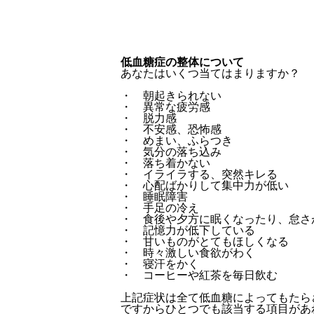
低血糖症の整体について
あなたはいくつ当てはまりますか？
・ 朝起きられない
・ 異常な疲労感
・ 脱力感
・ 不安感、恐怖感
・ めまい、ふらつき
・ 気分の落ち込み
・ 落ち着かない
・ イライラする、突然キレる
・ 心配ばかりして集中力が低い
・ 睡眠障害
・ 手足の冷え
・ 食後や夕方に眠くなったり、怠さ
・ 記憶力が低下している
・ 甘いものがとてもほしくなる
・ 時々激しい食欲がわく
・ 寝汗をかく
・ コーヒーや紅茶を毎日飲む
上記症状は全て低血糖によってもたら
ですからひとつでも該当する項目があ