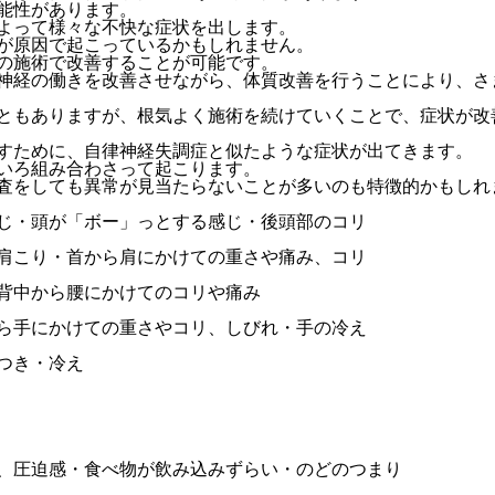
能性があります。
よって様々な不快な症状を出します。
が原因で起こっているかもしれません。
の施術で改善することが可能です。
神経の働きを改善させながら、体質改善を行うことにより、さ
ともありますが、根気よく施術を続けていくことで、症状が改
すために、自律神経失調症と似たような症状が出てきます。
いろ組み合わさって起こります。
査をしても異常が見当たらないことが多いのも特徴的かもしれ
じ・頭が「ボー」っとする感じ・後頭部のコリ
肩こり・首から肩にかけての重さや痛み、コリ
背中から腰にかけてのコリや痛み
ら手にかけての重さやコリ、しびれ・手の冷え
つき・冷え
、圧迫感・食べ物が飲み込みずらい・のどのつまり