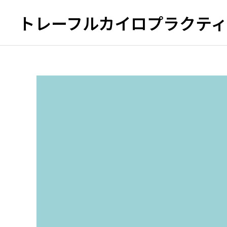
トレーフルカイロプラクテ
頭痛
足の痛み
足底筋膜炎・足底腱膜炎の
整体について
手や腕の痛み・しびれ