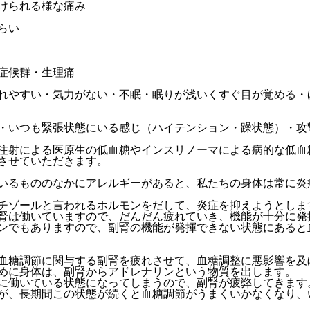
けられる様な痛み
らい
症候群・生理痛
れやすい・気力がない・不眠・眠りが浅いくすぐ目が覚める・
・いつも緊張状態にいる感じ（ハイテンション・躁状態）・攻
注射による医原生の低血糖やインスリノーマによる病的な低血
させていただきます。
いるもののなかにアレルギーがあると、私たちの身体は常に炎
チゾールと言われるホルモンをだして、炎症を抑えようとしま
腎は働いていますので、だんだん疲れていき、機能が十分に発
ンでもありますので、副腎の機能が発揮できない状態にあると
血糖調節に関与する副腎を疲れさせて、血糖調整に悪影響を及
めに身体は、副腎からアドレナリンという物質を出します。
に働いている状態になってしまうので、副腎が疲弊してきます
が、長期間この状態が続くと血糖調節がうまくいかなくなり、