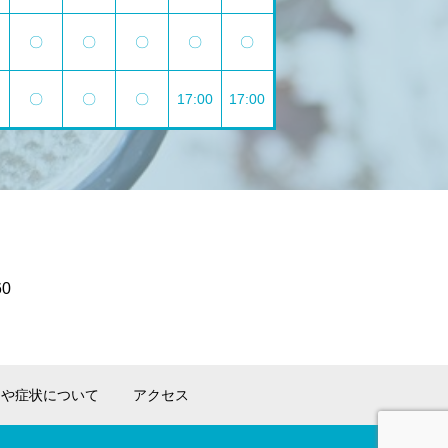
〇
〇
〇
〇
〇
〇
〇
〇
17:00
17:00
0
例や症状について
アクセス