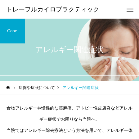
トレーフルカイロプラクティック
Case
アレルギー関連症状
頭痛
顎の痛
足の痛み
膝の痛み
症例や症状について
アレルギー関連症状
足底筋膜炎・足底腱膜炎の
鵞足炎の整体について
整体について
手や腕の痛み・しびれ
腰痛
食物アレルギーや慢性的な蕁麻疹、アトピー性皮膚炎などアレル
ギー症状でお困りなら当院へ。
当院ではアレルギー除去療法という方法を用いて、アレルギー体