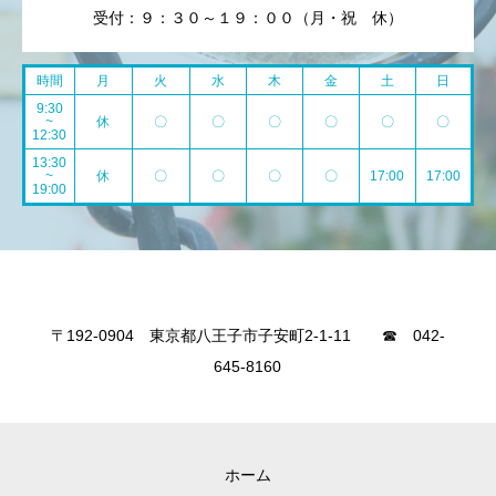
受付：９：３０～１９：００（月・祝 休）
時間
月
火
水
木
金
土
日
9:30
~
休
〇
〇
〇
〇
〇
〇
12:30
13:30
~
休
〇
〇
〇
〇
17:00
17:00
19:00
〒192-0904 東京都八王子市子安町2-1-11 ☎ 042-
645-8160
ホーム