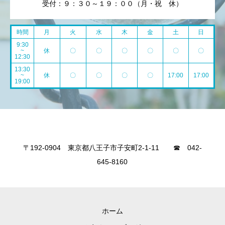
受付：９：３０～１９：００（月・祝 休）
時間
月
火
水
木
金
土
日
9:30
~
休
〇
〇
〇
〇
〇
〇
12:30
13:30
~
休
〇
〇
〇
〇
17:00
17:00
19:00
〒192-0904 東京都八王子市子安町2-1-11 ☎ 042-
645-8160
ホーム