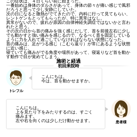
この症状は、４日くらい前に始まった。
一番始めは身体のダルさがあって、身体の節々が痛い感じで風邪
だろうと思って少し安静にしていた。
次の日になると微熱がでてきたので、内科に行って見てもらい、
レントゲンもとってもらったが、特に異常はなし。
異常がないので、疲れが原因の自律神経失調症ではないかと言わ
れたと思う。
その次の日から首の痛みを強く感じだして、首を前後左右に少し
でも動かすと強い痛みを感じるので、なるべく首を固定している
ように力を入れて過ごしていなければならない状態になった。
首の痛みは、足がつる感じ（こむら返り）が常にあるような状態
に近い感じ。
寝ていても痛みがでる角度や場所があって、寝返りなど首を動か
す動作で目が覚めてしまう。
施術と経過
初回来院時
こんにちは。
今は、首を動かせますか。
こんにちは。
上を見たり下をみたりするのは、すごく
痛みます。
左や右を向くのは少しだけ動かせます。