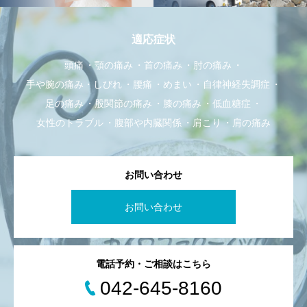
適応症状
頭痛
顎の痛み
首の痛み
肘の痛み
手や腕の痛み・しびれ
腰痛
めまい
自律神経失調症
足の痛み
股関節の痛み
膝の痛み
低血糖症
女性のトラブル
腹部や内臓関係
肩こり
肩の痛み
お問い合わせ
お問い合わせ
電話予約・ご相談はこちら
042-645-8160