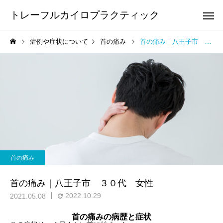
トレーフルカイロプラクティック
症例や症状について
首の痛み
首の痛み｜八王子市 ３０代 女性
頭痛
顎の痛
足の痛み
膝の痛み
足底筋膜炎・足底腱膜炎の
鵞足炎の整体について
首の痛み
整体について
手や腕の痛み・しびれ
腰痛
首の痛み｜八王子市 ３０代 女性
2022.10.29
2021.05.08
首の痛みの病歴と症状