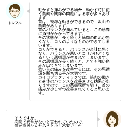
動かすと痛みがでる場合、動かす時に使
う筋肉や関節の問題による事が多々あり
ます。
首は、複雑な動きができるので、沢山の
筋肉があります。
首のバランスが崩れていると、この筋肉
に負担がかかってきます。
その状態が、長く続くと筋肉の血流が悪
くなり、コリのようなものができてしま
います。
コリができると、バランスが余計に悪く
なり、バランスが悪いとコリがひどくな
るという悪循環が生まれてしまいます。
その悪循環が長く続くと、とても強い痛
みが出てきてしまいます。
強い首の痛みを改善するには、その悪循
環を断ち切る事が大切です。
カイロプラクティックでは、筋肉の働き
と身体のバランスを改善させる効果があ
りますので、この悪循環断ち切り、首の
痛みが少しずつ改善されてくると思いま
す。
そうですか。
病院で異常がないと言われていたので、
何が原因なんだろうと少し不安でした。