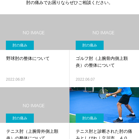
肘の痛みでお困りならぜひご相談ください。
肘の痛み
肘の痛み
野球肘の整体について
ゴルフ肘（上腕骨内側上顆
炎）の整体について
2022.06.07
2022.06.07
肘の痛み
肘の痛み
テニス肘（上腕骨外側上顆
テニス肘と診断された肘の痛
炎）の整体について
みとしびれ｜立川市 ４０