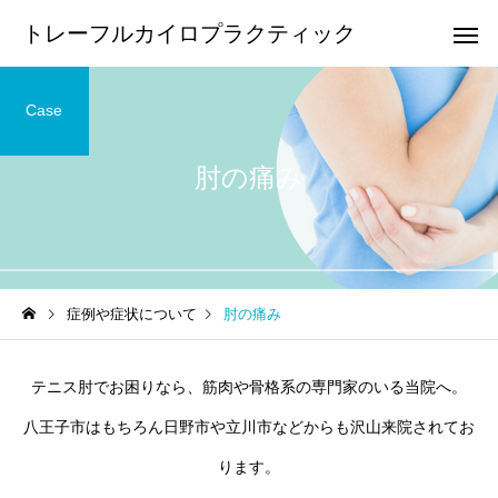
トレーフルカイロプラクティック
Case
肘の痛み
頭痛
顎の痛
足の痛み
膝の痛み
症例や症状について
肘の痛み
足底筋膜炎・足底腱膜炎の
鵞足炎の整体について
整体について
手や腕の痛み・しびれ
腰痛
テニス肘でお困りなら、筋肉や骨格系の専門家のいる当院へ。
八王子市はもちろん日野市や立川市などからも沢山来院されてお
ります。