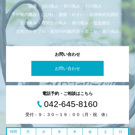
頭痛
顎の痛み
首の痛み
肘の痛み
手や腕の痛み・しびれ
腰痛
めまい
自律神経失調症
足の痛み
股関節の痛み
膝の痛み
低血糖症
女性のトラブル
腹部や内臓関係
肩こり
肩の痛み
お問い合わせ
お問い合わせ
電話予約・ご相談はこちら
042-645-8160
受付：９：３０～１９：００（月・祝 休）
時間
月
火
水
木
金
土
日