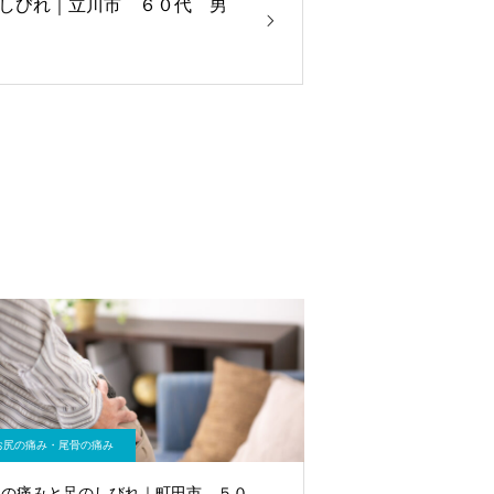
しびれ｜立川市 ６０代 男
お尻の痛み・尾骨の痛み
尻の痛みと足のしびれ｜町田市 ５０