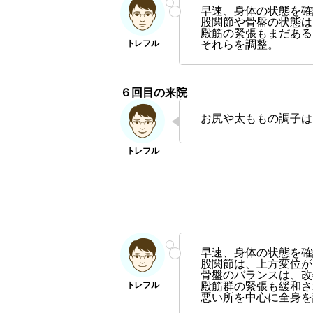
早速、身体の状態を確
股関節や骨盤の状態は
殿筋の緊張もまだある
それらを調整。
６回目の来院
お尻や太ももの調子は
早速、身体の状態を確
股関節は、上方変位が
骨盤のバランスは、改
殿筋群の緊張も緩和さ
悪い所を中心に全身を