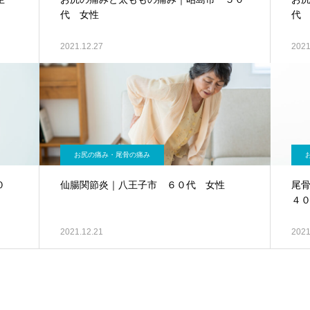
代 女性
代
2021.12.27
2021
お尻の痛み・尾骨の痛み
０
仙腸関節炎｜八王子市 ６０代 女性
尾
４
2021.12.21
2021