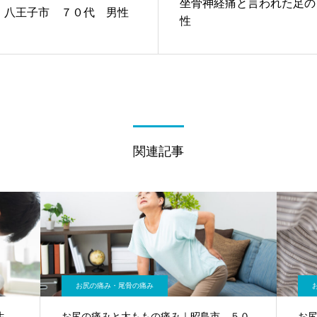
坐骨神経痛と言われた足の
｜八王子市 ７０代 男性
性
関連記事
お尻の痛み・尾骨の痛み
生
お尻の痛みと太ももの痛み｜昭島市 ５０
お