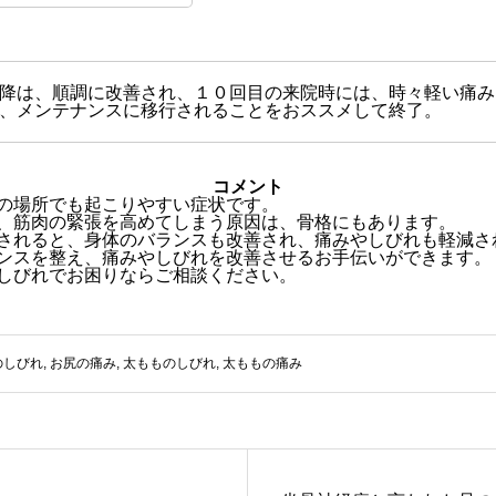
降は、順調に改善され、１０回目の来院時には、時々軽い痛み
、メンテナンスに移行されることをおススメして終了。
コメント
の場所でも起こりやすい症状です。
、筋肉の緊張を高めてしまう原因は、骨格にもあります。
されると、身体のバランスも改善され、痛みやしびれも軽減さ
ンスを整え、痛みやしびれを改善させるお手伝いができます。
しびれでお困りならご相談ください。
のしびれ
,
お尻の痛み
,
太もものしびれ
,
太ももの痛み