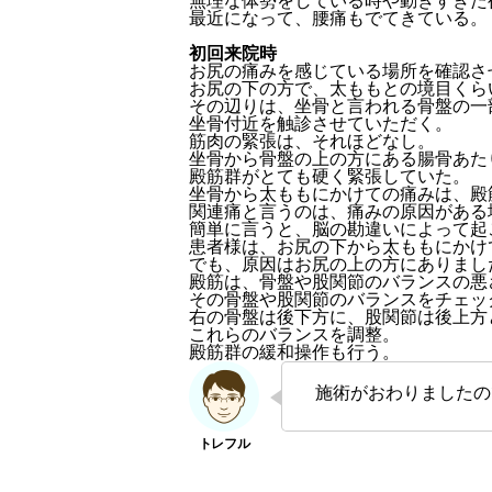
無理な体勢をしている時や動きすぎた
最近になって、腰痛もでてきている。
初回来院時
お尻の痛みを感じている場所を確認さ
お尻の下の方で、太ももとの境目くら
その辺りは、坐骨と言われる骨盤の一
坐骨付近を触診させていただく。
筋肉の緊張は、それほどなし。
坐骨から骨盤の上の方にある腸骨あた
殿筋群がとても硬く緊張していた。
坐骨から太ももにかけての痛みは、殿
関連痛と言うのは、痛みの原因がある
簡単に言うと、脳の勘違いによって起
患者様は、お尻の下から太ももにかけ
でも、原因はお尻の上の方にありまし
殿筋は、骨盤や股関節のバランスの悪
その骨盤や股関節のバランスをチェッ
右の骨盤は後下方に、股関節は後上方
これらのバランスを調整。
殿筋群の緩和操作も行う。
施術がおわりましたの