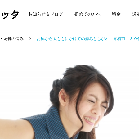
ィック
ホーム
お知らせ＆ブログ
初めての方へ
料金
適
・尾骨の痛み
お尻から太ももにかけての痛みとしびれ｜青梅市 ３０
顎の痛み
首の痛み
膝の痛み
膝の痛み
鵞足炎の整体について
腸脛靭帯炎の整体について
腰痛
めまい