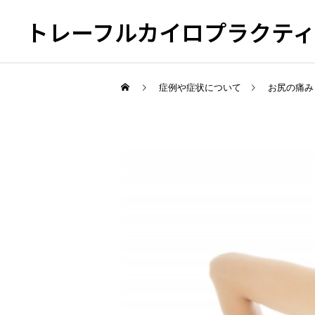
トレーフルカイロプラクテ
症例や症状について
お尻の痛み
頭痛
足の痛み
足底筋膜炎・足底腱膜炎の
整体について
手や腕の痛み・しびれ