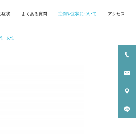
応症状
よくある質問
症例や症状について
アクセス
代 女性
詳細を見る
肘の痛み
膝の痛み
オスグット病（オスグット
－シュラッター）の整体に
自律神経失調症
ついて