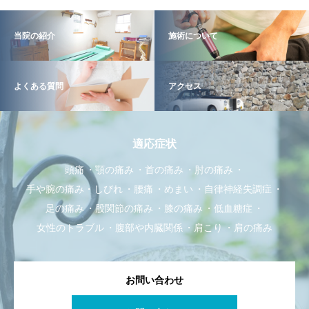
当院の紹介
施術について
よくある質問
アクセス
適応症状
頭痛
顎の痛み
首の痛み
肘の痛み
手や腕の痛み・しびれ
腰痛
めまい
自律神経失調症
足の痛み
股関節の痛み
膝の痛み
低血糖症
女性のトラブル
腹部や内臓関係
肩こり
肩の痛み
お問い合わせ