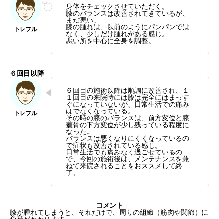
身体をチェックさせていただく。
膝のバランスは改善されてきているが、
まだ悪い。
膝の腫れは、以前のようにパンパンでは
なく、少しだけ腫れがある感じ。
悪い所を中心に全身を調整。
６回目以降
６回目の施術以降は順調に改善され、１
１回目の来院時には膝は完全にはまっす
ぐになっていないが、日常生活での痛み
はでなくなっている。
その時の膝のバランスは、前方変位と膝
蓋骨の下方変位が少し残っている程度に
なった。
バランスは悪くなりにくくなっているの
で症状も改善されている感じ。
日常生活でも痛みなく過ごせているの
で、今回の施術後は、メンテナンスを兼
ねて来院されることをおススメして終
了。
コメント
膝が腫れてしまうと、それだけで、周りの組織（筋肉や関節）に