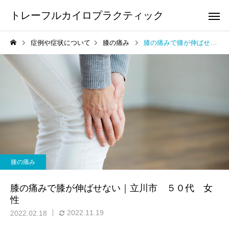
トレーフルカイロプラクティック
症例や症状について
膝の痛み
膝の痛みで膝が伸ばせない｜立川市 ５０代 女性
頭痛
顎の痛
足の痛み
膝の痛み
足底筋膜炎・足底腱膜炎の
鵞足炎の整体について
膝の痛み
整体について
手や腕の痛み・しびれ
腰痛
膝の痛みで膝が伸ばせない｜立川市 ５０代 女
性
2022.11.19
2022.02.18