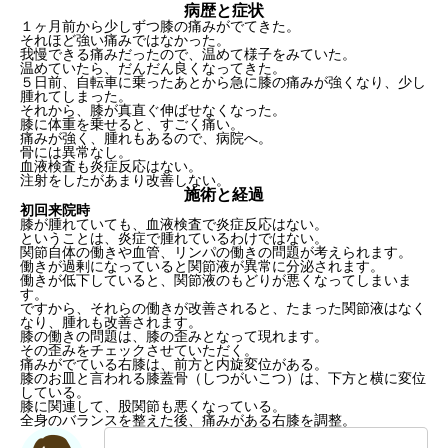
病歴と症状
１ヶ月前から少しずつ膝の痛みがでてきた。
それほど強い痛みではなかった。
我慢できる痛みだったので、温めて様子をみていた。
温めていたら、だんだん良くなってきた。
５日前、自転車に乗ったあとから急に膝の痛みが強くなり、少し
腫れてしまった。
それから、膝が真直ぐ伸ばせなくなった。
膝に体重を乗せると、すごく痛い。
痛みが強く、腫れもあるので、病院へ。
骨には異常なし。
血液検査も炎症反応はない。
注射をしたがあまり改善しない。
施術と経過
初回来院時
膝が腫れていても、血液検査で炎症反応はない。
ということは、炎症で腫れているわけではない。
関節自体の働きや血管、リンパの働きの問題が考えられます。
働きが過剰になっていると関節液が異常に分泌されます。
働きが低下していると、関節液のもどりが悪くなってしまいま
す。
ですから、それらの働きが改善されると、たまった関節液はなく
なり、腫れも改善されます。
膝の働きの問題は、膝の歪みとなって現れます。
その歪みをチェックさせていただく。
痛みがでている右膝は、前方と内旋変位がある。
膝のお皿と言われる膝蓋骨（しつがいこつ）は、下方と横に変位
している。
膝に関連して、股関節も悪くなっている。
全身のバランスを整えた後、痛みがある右膝を調整。