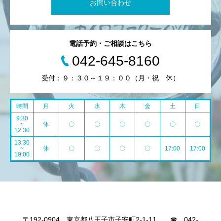
お問い合わせ
電話予約・ご相談はこちら
042-645-8160
受付：９：３０～１９：００（月・祝 休）
時間
月
火
水
木
金
土
日
9:30
~
休
〇
〇
〇
〇
〇
〇
12:30
13:30
~
休
〇
〇
〇
〇
17:00
17:00
19:00
〒192-0904 東京都八王子市子安町2-1-11 ☎ 042-