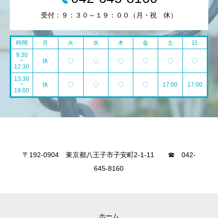
受付：９：３０～１９：００（月・祝 休）
時間
月
火
水
木
金
土
日
9:30
~
休
〇
〇
〇
〇
〇
〇
12:30
13:30
~
休
〇
〇
〇
〇
17:00
17:00
19:00
〒192-0904 東京都八王子市子安町2-1-11 ☎ 042-
645-8160
ホーム