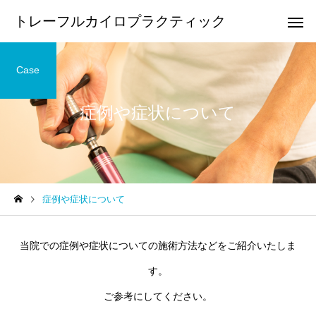
トレーフルカイロプラクティック
Case
症例や症状について
頭痛
顎の痛
足の痛み
膝の痛み
症例や症状について
足底筋膜炎・足底腱膜炎の
鵞足炎の整体について
整体について
手や腕の痛み・しびれ
腰痛
当院での症例や症状についての施術方法などをご紹介いたしま
す。
ご参考にしてください。