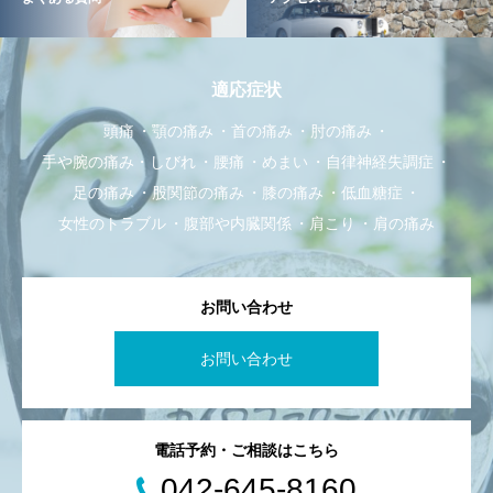
適応症状
頭痛
顎の痛み
首の痛み
肘の痛み
手や腕の痛み・しびれ
腰痛
めまい
自律神経失調症
足の痛み
股関節の痛み
膝の痛み
低血糖症
女性のトラブル
腹部や内臓関係
肩こり
肩の痛み
お問い合わせ
お問い合わせ
電話予約・ご相談はこちら
042-645-8160